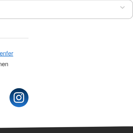
enfer
onen