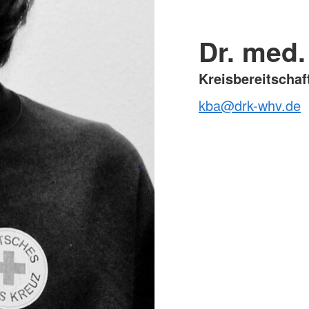
Dr. med.
Kreisbereitschaf
kba@drk-whv.de