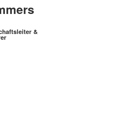
mmers
chaftsleiter &
rer