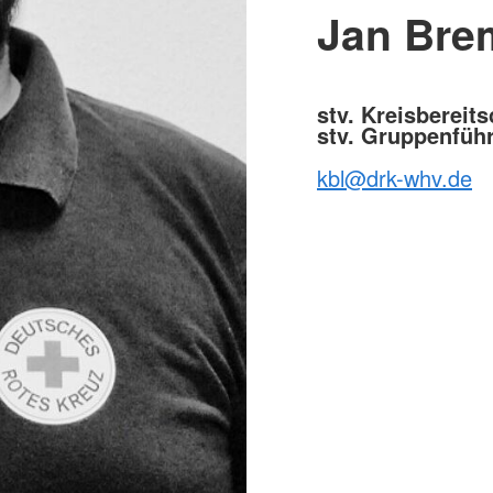
Jan Bre
stv. Kreisbereits
stv. Gruppenfüh
kbl@drk-whv.de