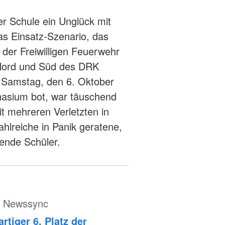
er Schule ein Unglück mit
as Einsatz-Szenario, das
 der Freiwilligen Feuerwehr
 Nord und Süd des DRK
 Samstag, den 6. Oktober
sium bot, war täuschend
it mehreren Verletzten in
lreiche in Panik geratene,
ende Schüler.
ür Newssync
tiger 6. Platz der