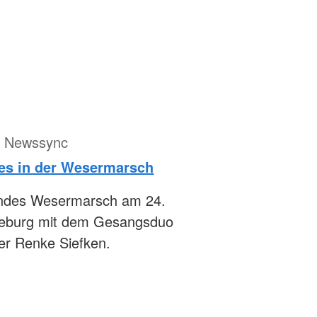
ür Newssync
jes in der Wesermarsch
andes Wesermarsch am 24.
edeburg mit dem Gesangsduo
r Renke Siefken.